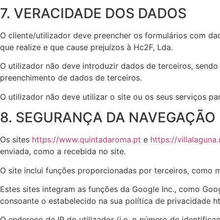
7. VERACIDADE DOS DADOS
O cliente/utilizador deve preencher os formulários com da
que realize e que cause prejuízos à Hc2F, Lda.
O utilizador não deve introduzir dados de terceiros, sendo
preenchimento de dados de terceiros.
O utilizador não deve utilizar o site ou os seus serviços p
8. SEGURANÇA DA NAVEGAÇÃO
Os sites
https://www.quintadaroma.pt
e
https://villalaguna.
enviada, como a recebida no site.
O site inclui funções proporcionadas por terceiros, como ma
Estes sites integram as funções da Google Inc., como Googl
consoante o estabelecido na sua política de privacidade ht
O endereço de IP do utilizador (i.e. o número de identifi