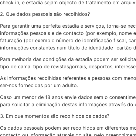
check in, e estadia sejam objecto de tratamento em arqu
2. Que dados pessoais são recolhidos?
Para garantir uma perfeita estadia e serviços, torna-se n
informações pessoais e de contacto (por exemplo, nome e a
faturação (por exemplo número de identificação fiscal, ca
informações constantes num título de identidade -cartão d
Para melhoria das condições da estadia podem ser solicita
tipo de cama, tipo de revistas/jornais, desportos, interesse
As informações recolhidas referentes a pessoas com meno
ser-nos fornecidas por um adulto.
Caso um menor de 18 anos envie dados sem o consentiment
para solicitar a eliminação destas informações através do 
3. Em que momentos são recolhidos os dados?
Os dados pessoais podem ser recolhidos em diferentes mom
contacto ou informação através do site, pelo preenchimen