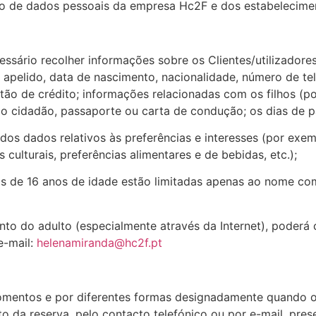
ivo de dados pessoais da empresa Hc2F e dos estabelecime
ecessário recolher informações sobre os Clientes/utilizad
pelido, data de nascimento, nacionalidade, número de tele
rtão de crédito; informações relacionadas com os filhos (p
o cidadão, passaporte ou carta de condução; os dias de pa
dos dados relativos às preferências e interesses (por exe
s culturais, preferências alimentares e de bebidas, etc.);
s de 16 anos de idade estão limitadas apenas ao nome co
o do adulto (especialmente através da Internet), poderá
e-mail:
helenamiranda@hc2f.pt
entos e por diferentes formas designadamente quando o Cli
to da reserva, pelo contacto telefónico ou por e-mail, p